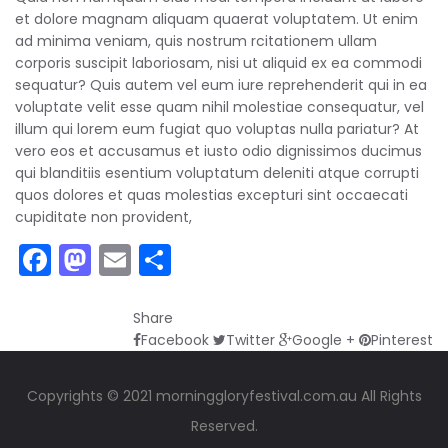
et dolore magnam aliquam quaerat voluptatem. Ut enim
ad minima veniam, quis nostrum rcitationem ullam
corporis suscipit laboriosam, nisi ut aliquid ex ea commodi
sequatur? Quis autem vel eum iure reprehenderit qui in ea
voluptate velit esse quam nihil molestiae consequatur, vel
illum qui lorem eum fugiat quo voluptas nulla pariatur? At
vero eos et accusamus et iusto odio dignissimos ducimus
qui blanditiis esentium voluptatum deleniti atque corrupti
quos dolores et quas molestias excepturi sint occaecati
cupiditate non provident,
Facebook
Mastodon
Email
Share
Share
Facebook
Twitter
Google +
Pinterest
Copyrights © 2021 morninggloryfestival.com.au All Rights
Reserved.