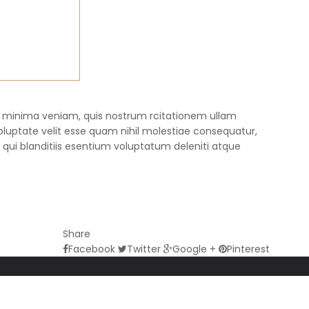
minima veniam, quis nostrum rcitationem ullam
oluptate velit esse quam nihil molestiae consequatur,
 qui blanditiis esentium voluptatum deleniti atque
Share
Facebook
Twitter
Google +
Pinterest
d.