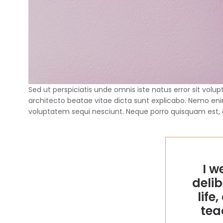
Sed ut perspiciatis unde omnis iste natus error sit vo
architecto beatae vitae dicta sunt explicabo. Nemo eni
voluptatem sequi nesciunt. Neque porro quisquam est, qu
I w
delib
life
tea