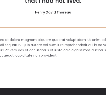
that I had not lived.
Henry David Thoreau
re et dolore magnam aliquam quaerat voluptatem. Ut enim ad 
modi sequatur? Quis autem vel eum iure reprehenderit qui in ea v
tur? At vero eos et accusamus et iusto odio dignissimos ducimus
occaecati cupiditate non provident,
opyrights © 2021 morninggloryfestival.com.au All Rights Reserve