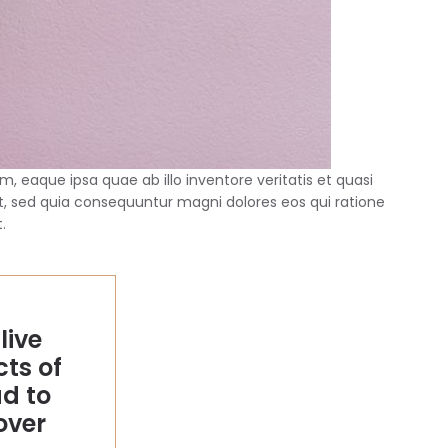
 eaque ipsa quae ab illo inventore veritatis et quasi
t, sed quia consequuntur magni dolores eos qui ratione
.
live
cts of
ad to
over