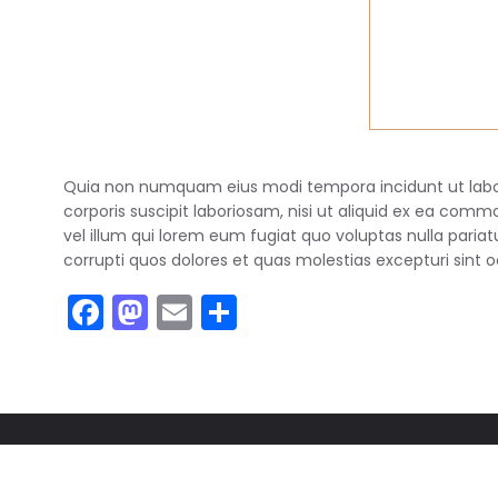
Quia non numquam eius modi tempora incidunt ut labo
corporis suscipit laboriosam, nisi ut aliquid ex ea com
vel illum qui lorem eum fugiat quo voluptas nulla paria
corrupti quos dolores et quas molestias excepturi sint 
Facebook
Mastodon
Email
Share
C