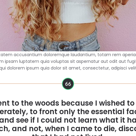
luptatem accusantium doloremque laudantium, totam rem aperiam,
m ipsam luptatem quia voluptas sit aspernatur aut odit aut fugi
i dolorem ipsum quia dolor sit amet, consectetur, adipisci velit
ent to the woods because I wished to 
erately, to front only the essential fa
, and see if I could not learn what it h
ch, and not, when I came to die, disc